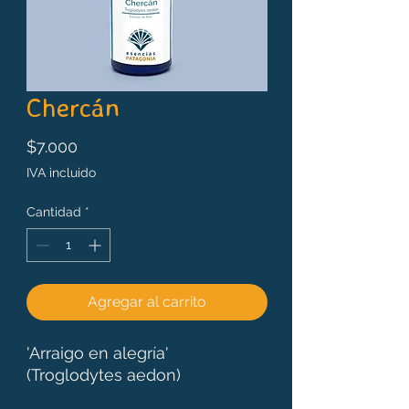
Chercán
Precio
$7.000
IVA incluido
Cantidad
*
Agregar al carrito
'Arraigo en alegría'
(Troglodytes aedon)