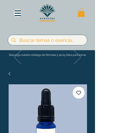
Descarga nuestro catálogo de fórmulas y spray listos para tomar