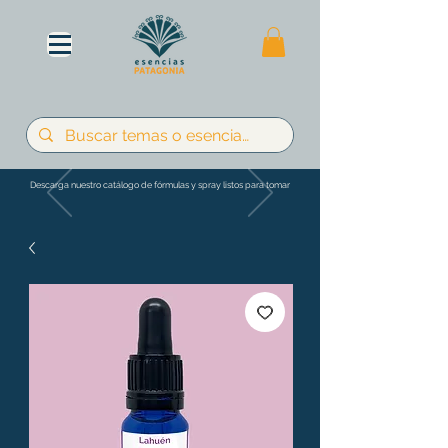
Descarga nuestro catálogo de fórmulas y spray listos para tomar