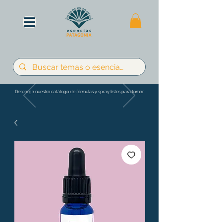
Descarga nuestro catálogo de fórmulas y spray listos para tomar