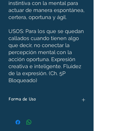
instintiva con la mental para
actuar de manera espontánea,
certera, oportuna y ágil.
USOS: Para los que se quedan
callados cuando tienen algo
que decir, no conectar la
percepción mental con la
acción oportuna. Expresión
creativa e inteligente. Fluidez
de la expresión. (Ch. 5P
Bloqueado)
Forma de Uso
- Poner 7 gotas de stock bottle para 30
ml. de toma directa. Una vez puestas
todas las esencias, completar el frasco
con agua y preservante.