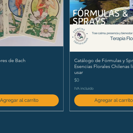
ores de Bach
Catálogo de Fórmulas y Spr
Esencias Florales Chilenas l
usar
Precio
$0
IVA incluido
Agregar al carrito
Agregar al carrit