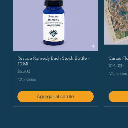
Rescue Remedy Bach Stock Bottle -
Cartas Fl
10 Ml.
Precio
$14.000
Precio
$6.300
IVA incluido
IVA incluido
Agregar al carrito