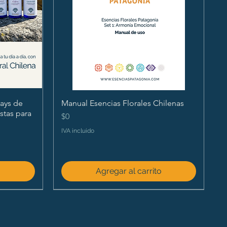
ays de
Manual Esencias Florales Chilenas
istas para
Precio
$0
IVA incluido
o
Agregar al carrito