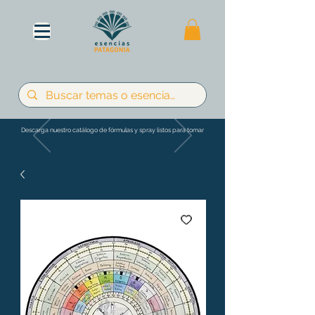
Descarga nuestro catálogo de fórmulas y spray listos para tomar