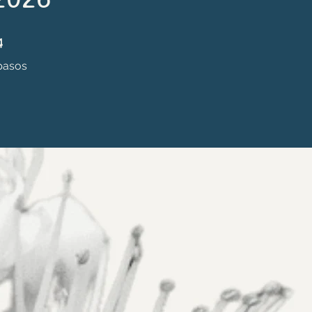
 pasos
4
pasos