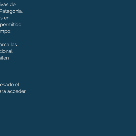
ivas de
 Patagonia.
os en
 permitido
empo.
arca las
ional,
iten
cesado el
para acceder