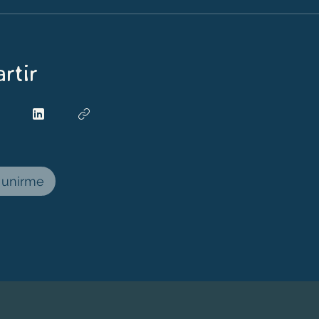
rtir
r unirme