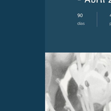
90 días
4
90
días