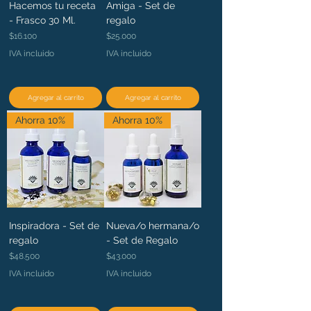
Hacemos tu receta
Amiga - Set de
- Frasco 30 Ml.
regalo
Precio
Precio
$16.100
$25.000
IVA incluido
IVA incluido
Agregar al carrito
Agregar al carrito
Ahorra 10%
Ahorra 10%
Inspiradora - Set de
Nueva/o hermana/o
regalo
- Set de Regalo
Precio
Precio
$48.500
$43.000
IVA incluido
IVA incluido