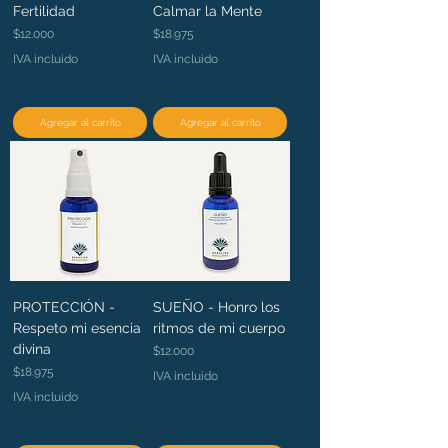
Fertilidad
Calmar la Mente
Precio
Precio
$12.000
$18.975
IVA incluido
IVA incluido
Agregar al carrito
Agregar al carrito
PROTECCIÓN -
SUEÑO - Honro los
Respeto mi esencia
ritmos de mi cuerpo
divina
Precio
$12.000
Precio
$18.975
IVA incluido
IVA incluido