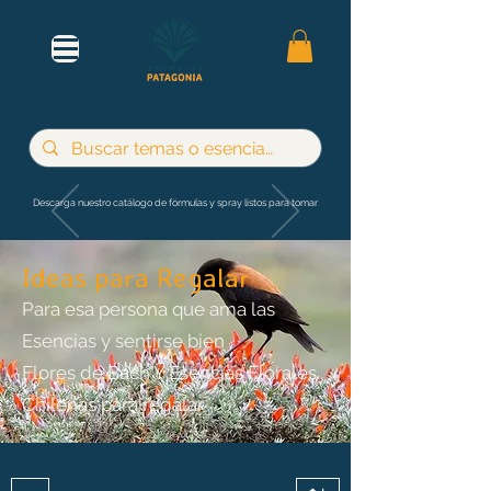
Descarga nuestro catálogo de fórmulas y spray listos para tomar
Ideas para Regalar
Para esa persona que ama las
Esencias y sentirse bien
Flores de Bach Y Esencias Florales
Chilenas para regalar