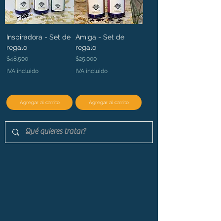
Inspiradora - Set de
Amiga - Set de
regalo
regalo
Precio
Precio
$48.500
$25.000
IVA incluido
IVA incluido
Agregar al carrito
Agregar al carrito