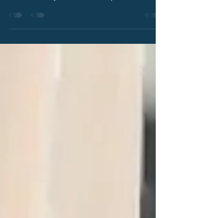
Terapia floral chilena: acompañando a la mujer
desde la infancia hasta la madurez A lo largo de
la vida, las mujeres transitamos por...