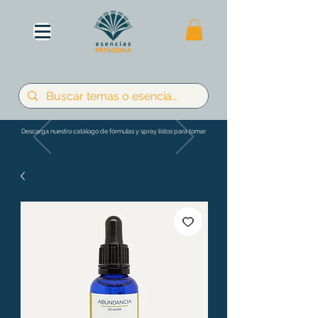
Descarga nuestro catálogo de fórmulas y spray listos para tomar