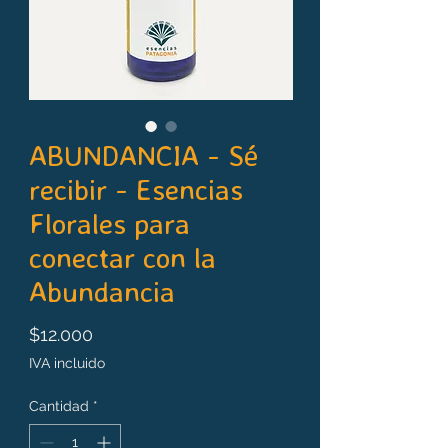
ABUNDANCIA - Sé
recibir - Esencias
Florales para
conectar con la
Abundancia
Precio
$12.000
IVA incluido
Cantidad
*