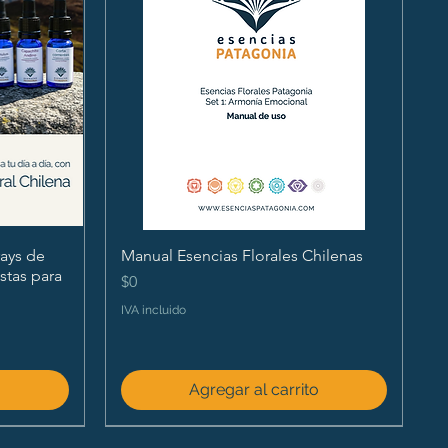
ays de
Manual Esencias Florales Chilenas
istas para
Precio
$0
IVA incluido
o
Agregar al carrito