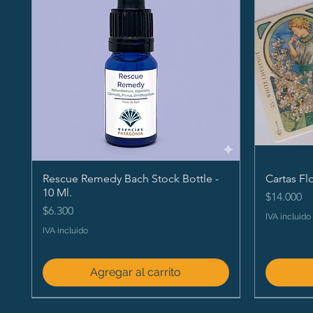
Rescue Remedy Bach Stock Bottle -
Cartas Fl
10 Ml.
Precio
$14.000
Precio
$6.300
IVA incluido
IVA incluido
Agregar al carrito