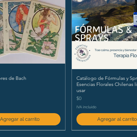
ores de Bach
Catálogo de Fórmulas y Spr
Esencias Florales Chilenas l
usar
Precio
$0
IVA incluido
Agregar al carrito
Agregar al carrit