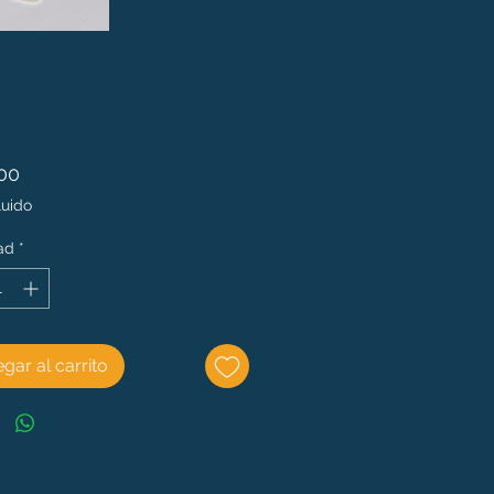
Precio
00
luido
ad
*
gar al carrito