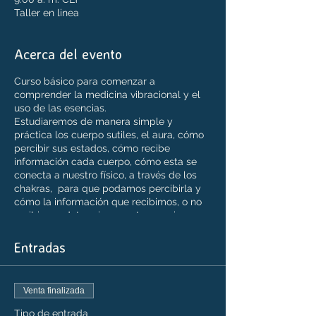
Taller en linea
Acerca del evento
Curso básico para comenzar a
comprender la medicina vibracional y el
uso de las esencias.
Estudiaremos de manera simple y
práctica los cuerpo sutiles, el aura, cómo
percibir sus estados, cómo recibe
información cada cuerpo, cómo esta se
conecta a nuestro físico, a través de los
chakras, para que podamos percibirla y
cómo la información que recibimos, o no
recibimos, determina nuestras acciones.
Conocer estas estructuras, la mecanica
del ser, nos va a permitir reconocer cómo
Entradas
se realiza el trabajo de las terapias
energéticas.
Venta finalizada
Dirigido especialmente a terapeutas, para
una mejor comprensión del trabajo de las
Tipo de entrada