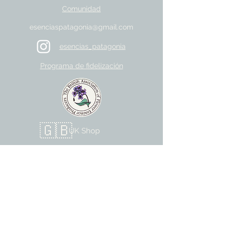
Comunidad
esenciaspatagonia@gmail.com
esencias_patagonia
Programa de fidelización
🇬🇧
UK Shop
Elegimos colores oscuros para cuidar tus ojos
y salud mental
©2022 por Esencias Patagonia.