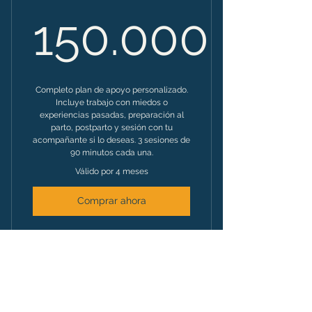
150.000
150.000
Completo plan de apoyo personalizado.
Incluye trabajo con miedos o
experiencias pasadas, preparación al
parto, postparto y sesión con tu
acompañante si lo deseas. 3 sesiones de
90 minutos cada una.
Válido por 4 meses
Comprar ahora
Sesión Doula Pre o Post Parto
Blog
Comunidad