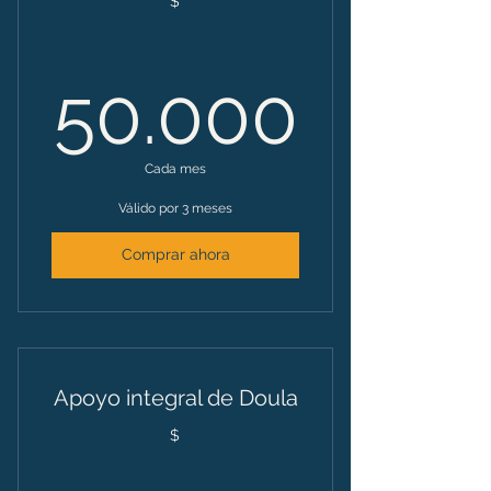
$
50.0
50.000
Cada mes
Válido por 3 meses
Comprar ahora
Apoyo integral de Doula
$