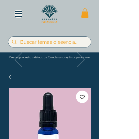
Descarga nuestro catálogo de fórmulas y spray listos para tomar