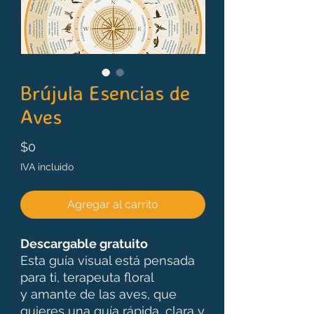
Brújula Esencias de
Aves
Precio
$0
IVA incluido
Agregar al carrito
Descargable gratuito
Esta guía visual está pensada
para ti, terapeuta floral
y amante de las aves, que
quieres una guía rápida, clara y