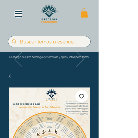
Descarga nuestro catálogo de fórmulas y spray listos para tomar