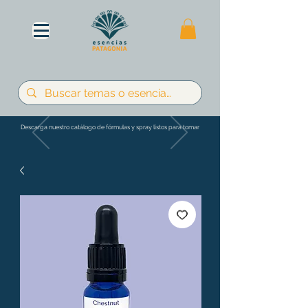
Descarga nuestro catálogo de fórmulas y spray listos para tomar