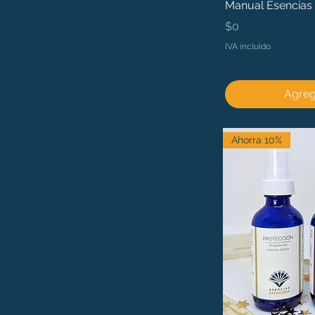
Manual Esencias 
Precio
$0
IVA incluido
Agrega
Ahorra 10%