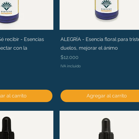
recibir - Esencias
ALEGRÍA - Esencia floral para trist
ectar con la
duelos, mejorar el ánimo
Precio
$12.000
IVA incluido
r al carrito
Agregar al carrito