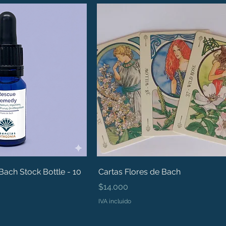
ach Stock Bottle - 10
Cartas Flores de Bach
Precio
$14.000
IVA incluido