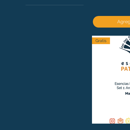
1º Chakra
2º Chakra
3º Chakra
Agrega
4º Chakra
5º Chakra
6º Chakra
Gratis
7º Chakra
Miedo
Soledad
Hiper sensibilidad a
influencias
Incertidumbre
Falta de interés por el
presente
Preocupación excesiva
por otros
Desaliento y
desesperación