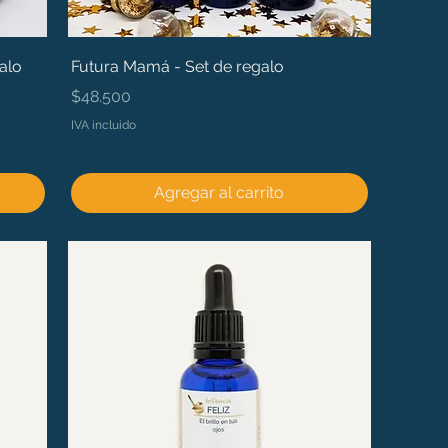
alo
Futura Mamá - Set de regalo
Precio
$48.500
IVA incluido
Agregar al carrito