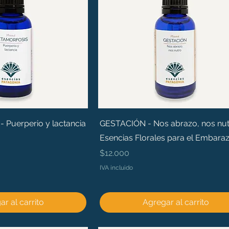
Puerperio y lactancia
GESTACIÓN - Nos abrazo, nos nut
Esencias Florales para el Embara
Precio
$12.000
IVA incluido
r al carrito
Agregar al carrito