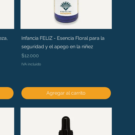
eza,
Infancia FELIZ - Esencia Floral para la
seguridad y el apego en la niñez
Precio
$12.000
IVA incluido
Agregar al carrito