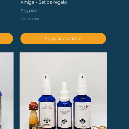
.
Amiga - Set de regalo
Precio
$25.000
IVA incluido
Agregar al carrito