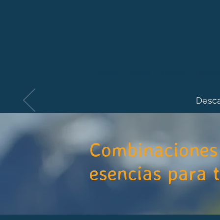
Inicio
Somos
Cursos
Tienda
Desca
Combinaciones 
esencias para 