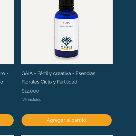
ro -
GAIA - Fértil y creativa - Esencias
zo
Florales Ciclo y Fertilidad
Precio
$12.000
IVA incluido
Agregar al carrito