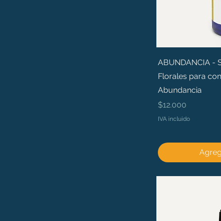
ABUNDANCIA - Sé 
Florales para con
Abundancia
Precio
$12.000
IVA incluido
Agrega