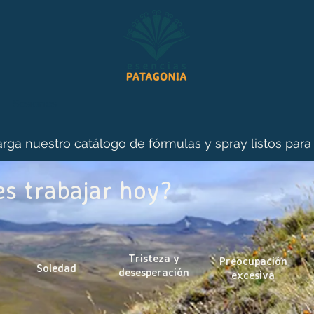
Sesiones
rga nuestro catálogo de fórmulas y spray listos para
s trabajar hoy?
Tristeza y
Preocupación
Soledad
desesperación
excesiva