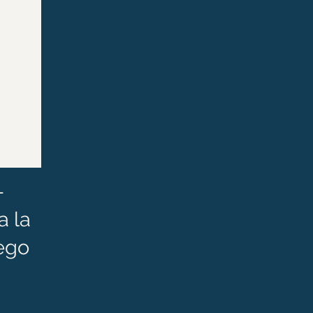
-
a la
ego