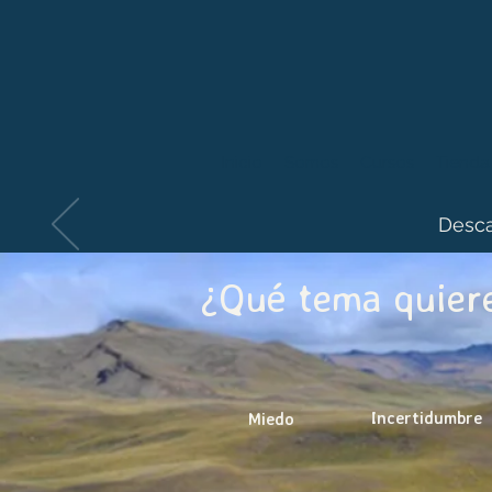
Inicio
Somos
Cursos
Tienda
Desca
¿Qué tema quiere
Incertidumbre
Miedo