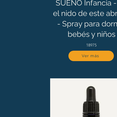
SUEÑO Infancia -
el nido de este ab
- Spray para dorm
bebés y niños
18975
Ver más