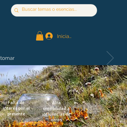
Iniciar sesión
 tomar
Falta de
Alta
interés por el
sensibilidad a
presente
influencias de
otros