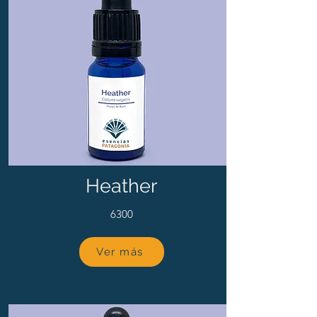
Heather
6300
Ver más