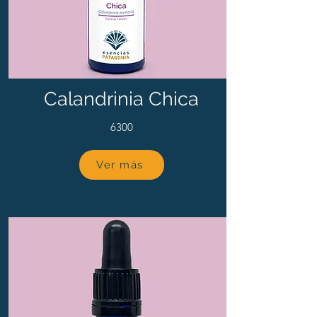
Calandrinia Chica
6300
Ver más