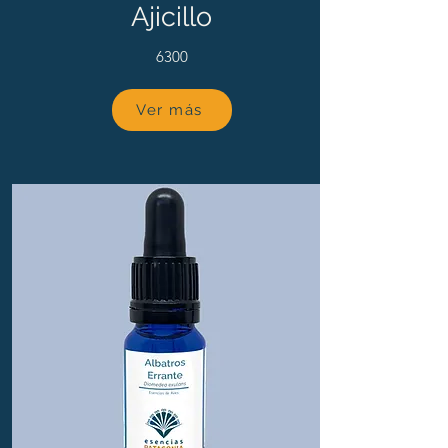
Ajicillo
6300
Ver más