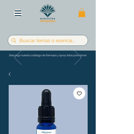
Descarga nuestro catálogo de fórmulas y spray listos para tomar