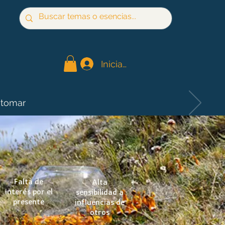
Iniciar sesión
 tomar
Falta de
Alta
interés por el
sensibilidad a
presente
influencias de
otros