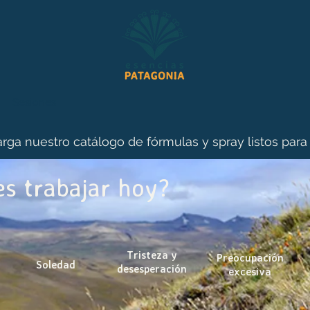
Sesiones
rga nuestro catálogo de fórmulas y spray listos para
s trabajar hoy?
Tristeza y
Preocupación
Soledad
desesperación
excesiva