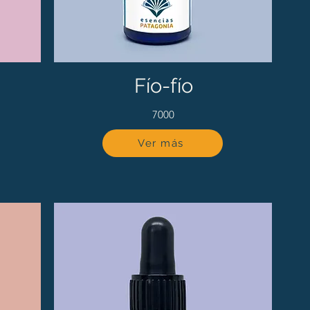
Fío-fío
7000
Ver más