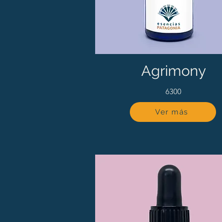
Agrimony
6300
Ver más