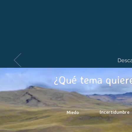
Inicio
Somos
Cursos
Tienda
Desca
¿Qué tema quiere
Incertidumbre
Miedo