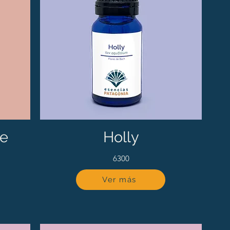
ne
Holly
6300
Ver más