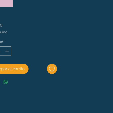
Precio
00
luido
ad
*
gar al carrito