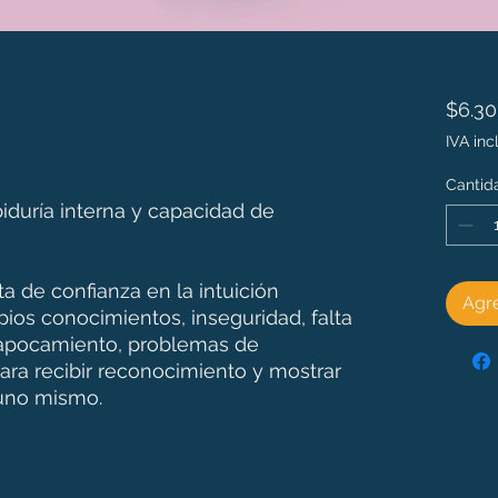
$6.3
IVA inc
es de 5.0 de 5 estrellas
Cantid
iduría interna y capacidad de
a de confianza en la intuición
Agre
pios conocimientos, inseguridad, falta
, apocamiento, problemas de
ara recibir reconocimiento y mostrar
 uno mismo.