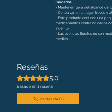
Cuidados:
- Mantener fuera del alcance de lo
- Conservar en un lugar fresco y al
- Este producto contiene una pequ
medicamentos contraindicados con
ingerirlo.
- Las esencias florales no son me
médico.
Reseñas
5.0
Obtuvo 5 de 5 estrellas.
Basado en 1 reseña
Dejar una reseña