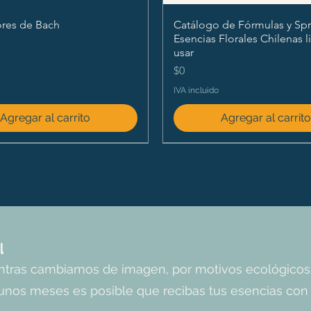
ores de Bach
Catálogo de Fórmulas y Spr
Esencias Florales Chilenas l
usar
Precio
$0
IVA incluido
Agregar al carrito
Agregar al carrit
l
entras cambiamos de imagen, por motivos ecológicos
unos meses es posible que recibas tus esencias con l