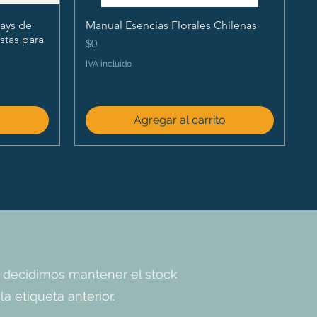
ays de
Manual Esencias Florales Chilenas
istas para
Precio
$0
IVA incluido
o
Agregar al carrito
 decidimos mantener el stock
a etiqueta anterior.