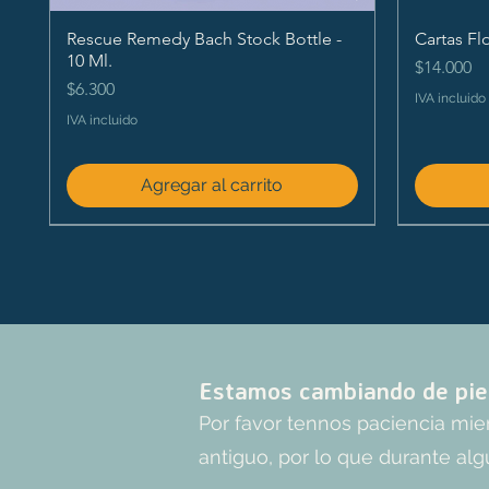
Rescue Remedy Bach Stock Bottle -
Cartas Fl
10 Ml.
Precio
$14.000
Precio
$6.300
IVA incluido
IVA incluido
Agregar al carrito
Estamos cambiando de pie
Por favor tennos paciencia mi
antiguo, por lo que durante alg