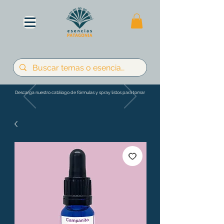
Descarga nuestro catálogo de fórmulas y spray listos para tomar