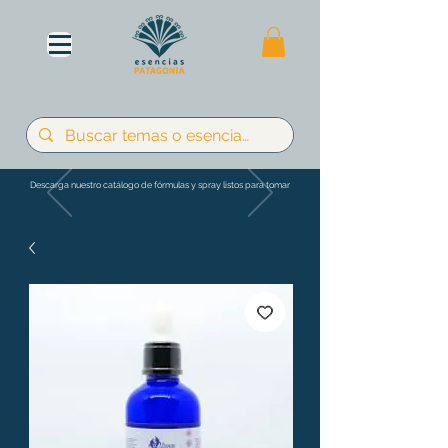
Descarga nuestro catálogo de fórmulas y spray listos para tomar