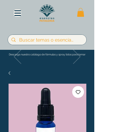
Descarga nuestro catálogo de fórmulas y spray listos para tomar