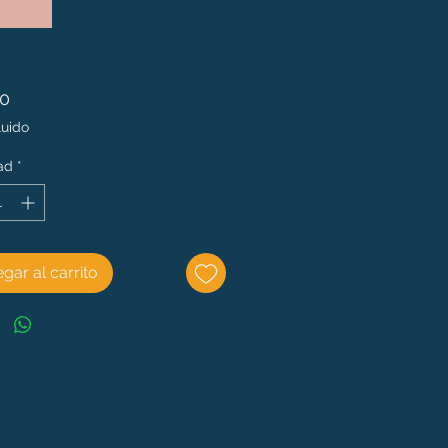
Precio
00
luido
ad
*
gar al carrito