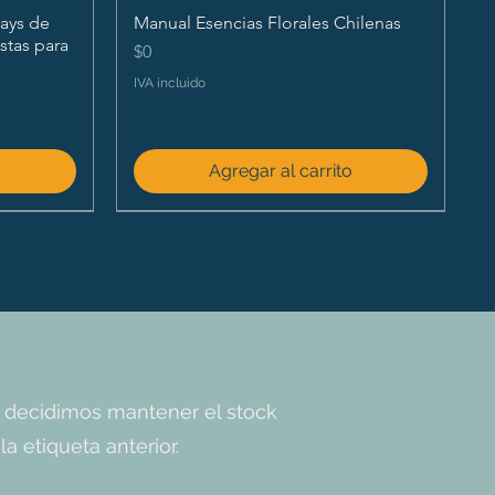
ays de
Manual Esencias Florales Chilenas
istas para
Precio
$0
IVA incluido
o
Agregar al carrito
 decidimos mantener el stock
a etiqueta anterior.