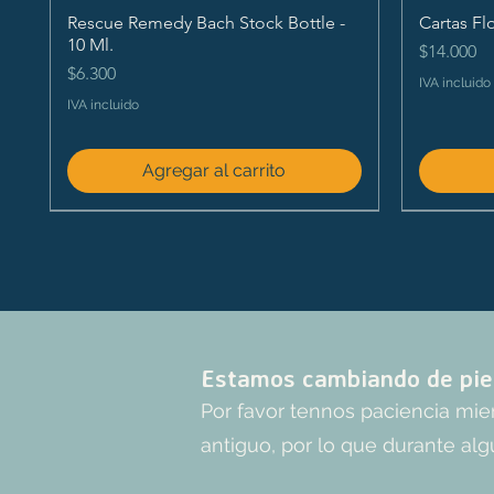
Rescue Remedy Bach Stock Bottle -
Cartas Fl
10 Ml.
Precio
$14.000
Precio
$6.300
IVA incluido
IVA incluido
Agregar al carrito
Estamos cambiando de pie
Por favor tennos paciencia mi
antiguo, por lo que durante alg