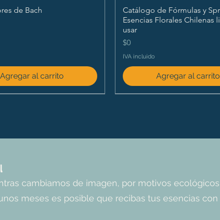
ores de Bach
Catálogo de Fórmulas y Spr
Esencias Florales Chilenas l
usar
Precio
$0
IVA incluido
Agregar al carrito
Agregar al carrit
l
entras cambiamos de imagen, por motivos ecológicos
unos meses es posible que recibas tus esencias con l