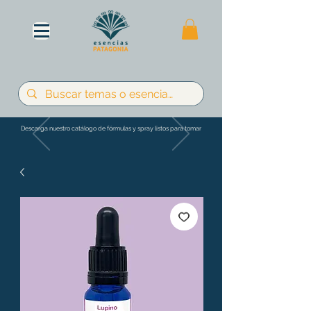
Descarga nuestro catálogo de fórmulas y spray listos para tomar