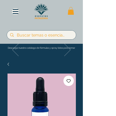
Descarga nuestro catálogo de fórmulas y spray listos para tomar