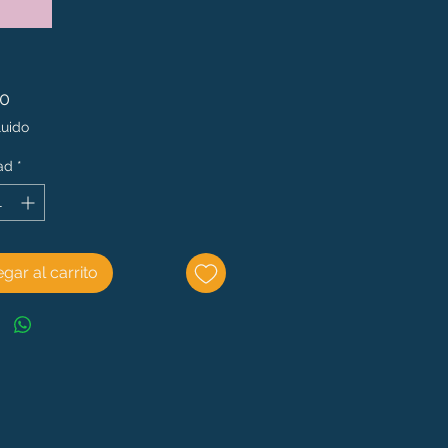
Precio
00
luido
ad
*
gar al carrito