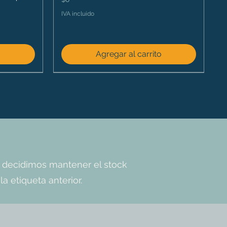
IVA incluido
o
Agregar al carrito
 decidimos mantener el stock
a etiqueta anterior.