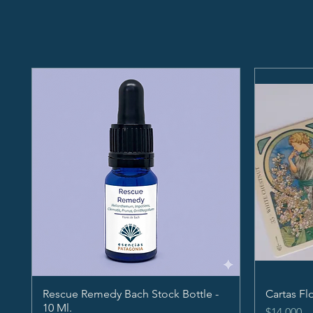
Rescue Remedy Bach Stock Bottle -
Cartas Fl
10 Ml.
Precio
$14.000