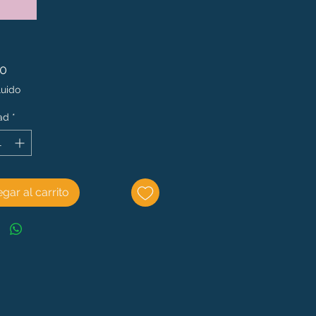
Precio
00
luido
ad
*
gar al carrito