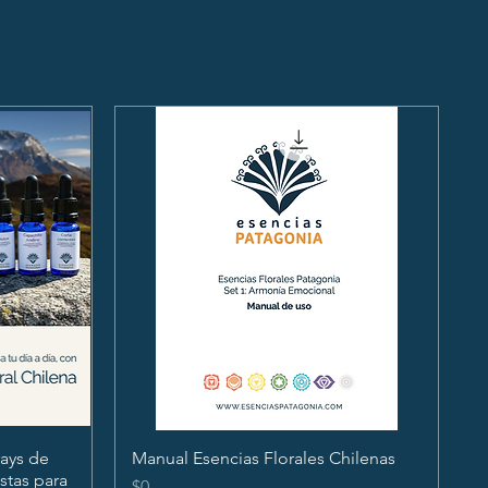
ays de
Manual Esencias Florales Chilenas
istas para
Precio
$0