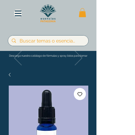
Descarga nuestro catálogo de fórmulas y spray listos para tomar