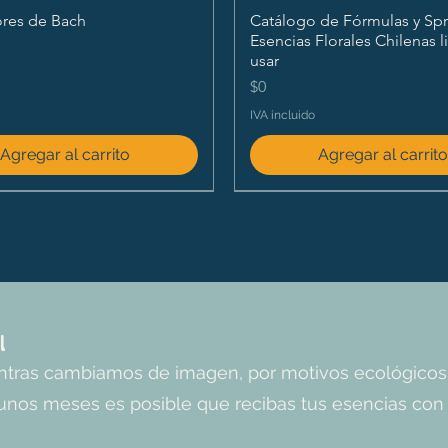
ores de Bach
Catálogo de Fórmulas y Spr
Esencias Florales Chilenas l
usar
Precio
$0
IVA incluido
Agregar al carrito
Agregar al carrit
l
entras cambiamos de imagen, por motivos ecológicos
unos meses es posible que recibas tus esencias con l