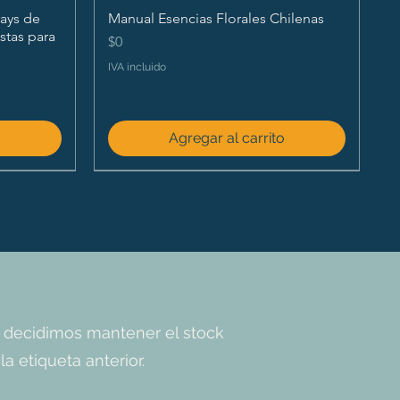
ays de
Manual Esencias Florales Chilenas
istas para
Precio
$0
IVA incluido
o
Agregar al carrito
 decidimos mantener el stock
a etiqueta anterior.