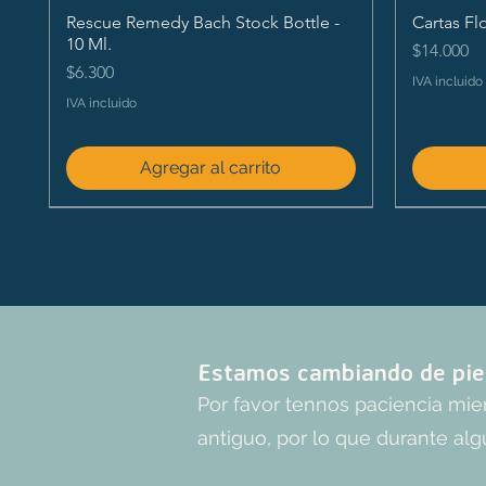
Rescue Remedy Bach Stock Bottle -
Cartas Fl
10 Ml.
Precio
$14.000
Precio
$6.300
IVA incluido
IVA incluido
Agregar al carrito
Estamos cambiando de pie
Por favor tennos paciencia mi
antiguo, por lo que durante alg