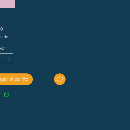
Precio
00
luido
ad
*
gar al carrito