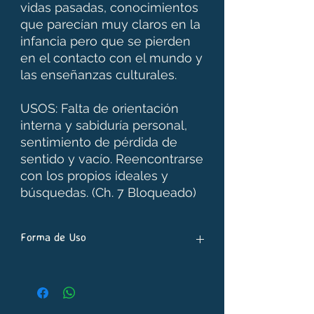
vidas pasadas, conocimientos
que parecían muy claros en la
infancia pero que se pierden
en el contacto con el mundo y
las enseñanzas culturales.
USOS: Falta de orientación
interna y sabiduría personal,
sentimiento de pérdida de
sentido y vacío. Reencontrarse
con los propios ideales y
búsquedas. (Ch. 7 Bloqueado)
Forma de Uso
- Poner 7 gotas de stock bottle para 30
ml. de toma directa. Una vez puestas
todas las esencias, completar el frasco
con agua y preservante.