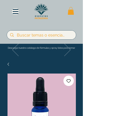
Descarga nuestro catálogo de fórmulas y spray listos para tomar