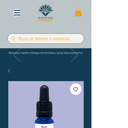
Descarga nuestro catálogo de fórmulas y spray listos para tomar