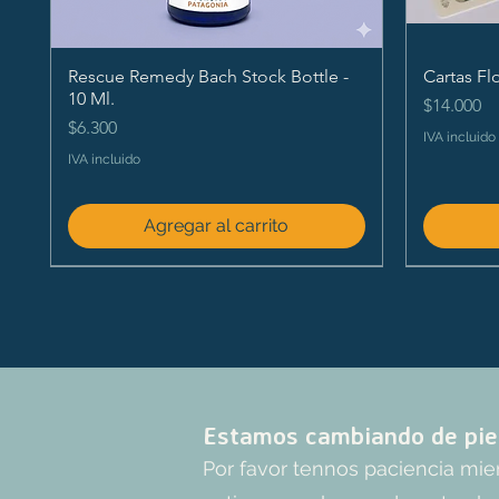
Rescue Remedy Bach Stock Bottle -
Cartas Fl
10 Ml.
Precio
$14.000
Precio
$6.300
IVA incluido
IVA incluido
Agregar al carrito
Estamos cambiando de pie
Por favor tennos paciencia mi