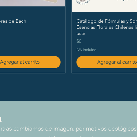
ores de Bach
Catálogo de Fórmulas y Spr
Esencias Florales Chilenas l
usar
Precio
$0
IVA incluido
Agregar al carrito
Agregar al carrit
l
entras cambiamos de imagen, por motivos ecológicos