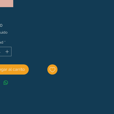
Precio
00
luido
ad
*
gar al carrito