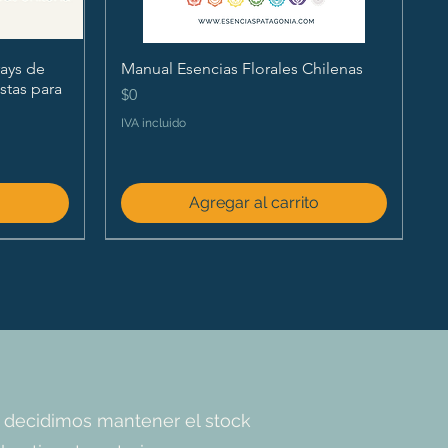
ays de
Manual Esencias Florales Chilenas
istas para
Precio
$0
IVA incluido
o
Agregar al carrito
 decidimos mantener el stock