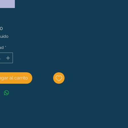
Precio
00
luido
ad
*
gar al carrito