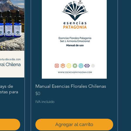
ays de
Manual Esencias Florales Chilenas
istas para
Precio
$0
IVA incluido
o
Agregar al carrito