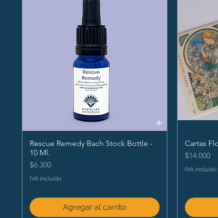
Rescue Remedy Bach Stock Bottle -
Cartas Fl
10 Ml.
Precio
$14.000
Precio
$6.300
IVA incluido
IVA incluido
Agregar al carrito