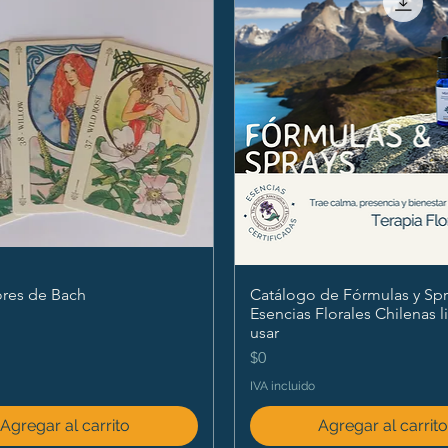
ores de Bach
Catálogo de Fórmulas y Spr
Esencias Florales Chilenas l
usar
Precio
$0
IVA incluido
Agregar al carrito
Agregar al carrit