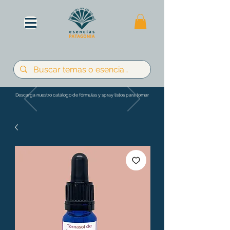
Descarga nuestro catálogo de fórmulas y spray listos para tomar