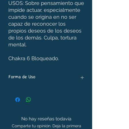
USOS: Sobre pensamiento que
impide actuar, especialmente
cuando se origina en no ser
capaz de reconocer los
propios deseos de los deseos
de los demás. Culpa, tortura
mental.
Chakra 6 Bloqueado.
Forma de Uso
- Poner 7 gotas de stock bottle para 30
ml. de toma directa. Una vez puestas
todas las esencias, completar el frasco
con agua y preservante.
- Se pueden usar más o menos gotas
No hay reseñas todavía
de esta esencia en casos que se crea
Comparte tu opinión. Deja la primera
necesario.