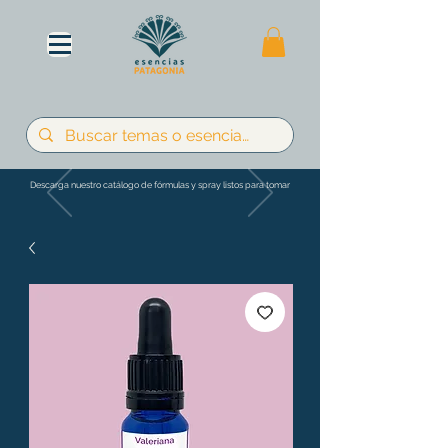
Descarga nuestro catálogo de fórmulas y spray listos para tomar