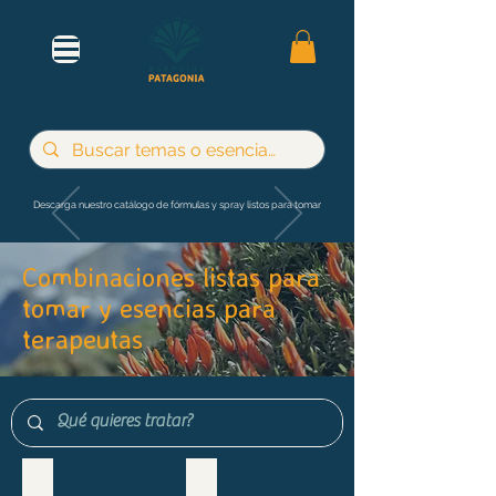
Descarga nuestro catálogo de fórmulas y spray listos para tomar
Combinaciones listas para
tomar y esencias para
terapeutas
Maternidad e infancia
Adultos y jóvenes