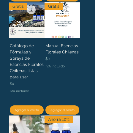
Gratis
Gratis
Catálogo de
Manual Esencias
Fórmulas y
Florales Chilenas
Sprays de
Precio
$0
Esencias Florales
IVA incluido
Chilenas listas
para usar
Precio
$0
IVA incluido
Agregar al carrito
Agregar al carrito
Ahorra 10%