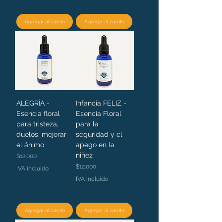
Agregar al carrito
Agregar al carrito
ALEGRÍA -
Infancia FELIZ -
Esencia floral
Esencia Floral
para tristeza,
para la
duelos, mejorar
seguridad y el
el ánimo
apego en la
niñez
Precio
$12.000
Precio
$12.000
IVA incluido
IVA incluido
Agregar al carrito
Agregar al carrito