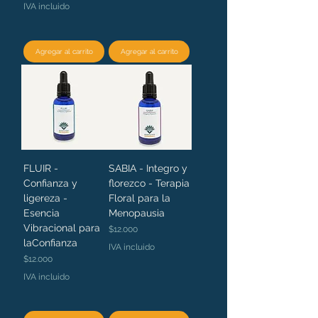
IVA incluido
Agregar al carrito
Agregar al carrito
FLUIR -
SABIA - Integro y
Confianza y
florezco - Terapia
ligereza -
Floral para la
Esencia
Menopausia
Vibracional para
Precio
$12.000
laConfianza
IVA incluido
Precio
$12.000
IVA incluido