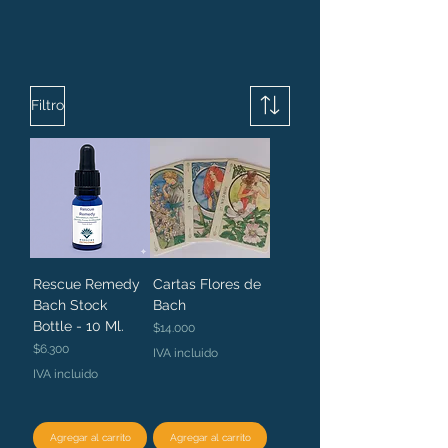
Filtro
Rescue Remedy
Cartas Flores de
Bach Stock
Bach
Bottle - 10 Ml.
Precio
$14.000
Precio
$6.300
IVA incluido
IVA incluido
Agregar al carrito
Agregar al carrito