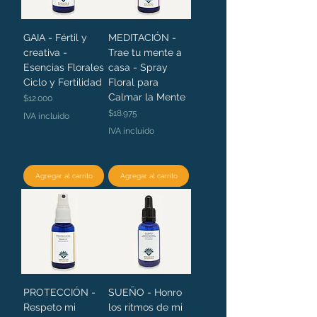
GAIA - Fértil y
MEDITACIÓN -
creativa -
Trae tu mente a
Esencias Florales
casa - Spray
Ciclo y Fertilidad
Floral para
Calmar la Mente
Precio
$12.000
Precio
$18.975
IVA incluido
IVA incluido
Agregar al carrito
Agregar al carrito
PROTECCIÓN -
SUEÑO - Honro
Respeto mi
los ritmos de mi