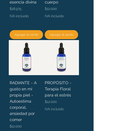
esencia divina
cuerpo
Precio
Precio
$18.975
$12.000
IVA incluido
IVA incluido
Agregar al carrito
Agregar al carrito
RADIANTE - A
PROPÓSITO -
gusto en mi
Terapia Floral
propia piel -
para el estrés
Autoestima
Precio
$12.000
corporal,
IVA incluido
ansiedad por
comer
Precio
$12.000