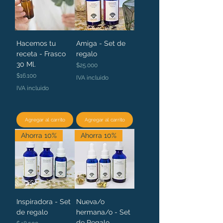
Hacemos tu
Amiga - Set de
receta - Frasco
regalo
30 Ml.
Precio
$25.000
Precio
$16.100
IVA incluido
IVA incluido
Agregar al carrito
Agregar al carrito
Ahorra 10%
Ahorra 10%
Inspiradora - Set
Nueva/o
de regalo
hermana/o - Set
de Regalo
Precio