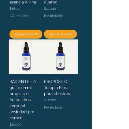
esencia divina
cuerpo
Precio
Precio
$18.975
$12.000
IVA incluido
IVA incluido
Agregar al carrito
Agregar al carrito
RADIANTE - A
PROPÓSITO -
gusto en mi
Terapia Floral
propia piel -
para el estrés
Autoestima
Precio
$12.000
corporal,
IVA incluido
ansiedad por
comer
Precio
$12.000