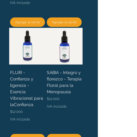
IVA incluido
Agregar al carrito
Agregar al carrito
FLUIR -
SABIA - Integro y
Confianza y
florezco - Terapia
ligereza -
Floral para la
Esencia
Menopausia
Vibracional para
Precio
$12.000
laConfianza
IVA incluido
Precio
$12.000
IVA incluido