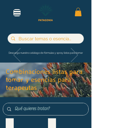
Descarga nuestro catálogo de fórmulas y spray listos para tomar
Combinaciones listas para
tomar y esencias para
terapeutas
Maternidad e infancia
Adultos y jóvenes