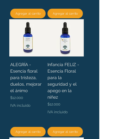
Agregar al carrito
Agregar al carrito
ALEGRÍA -
Infancia FELIZ -
Esencia floral
Esencia Floral
para tristeza,
para la
duelos, mejorar
seguridad y el
el ánimo
apego en la
niñez
Precio
$12.000
Precio
$12.000
IVA incluido
IVA incluido
Agregar al carrito
Agregar al carrito