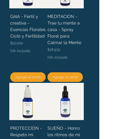
GAIA - Fértil y
MEDITACIÓN -
creativa -
Trae tu mente a
Esencias Florales
casa - Spray
Ciclo y Fertilidad
Floral para
Calmar la Mente
Precio
$12.000
Precio
$18.975
IVA incluido
IVA incluido
Agregar al carrito
Agregar al carrito
PROTECCIÓN -
SUEÑO - Honro
Respeto mi
los ritmos de mi