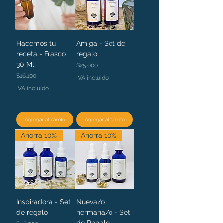
Hacemos tu
Amiga - Set de
receta - Frasco
regalo
30 Ml.
Precio
$25.000
Precio
$16.100
IVA incluido
IVA incluido
Agregar al carrito
Agregar al carrito
Ahorra 10%
Ahorra 10%
Inspiradora - Set
Nueva/o
de regalo
hermana/o - Set
de Regalo
Precio