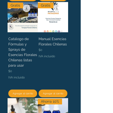
Gratis
Gratis
Catálogo de
Manual Esencias
Fórmulas y
Florales Chilenas
Sprays de
Precio
$0
Esencias Florales
IVA incluido
Chilenas listas
para usar
Precio
$0
IVA incluido
Agregar al carrito
Agregar al carrito
Ahorra 10%