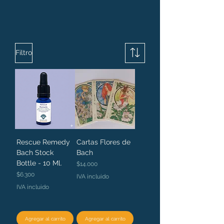
Filtro
Rescue Remedy
Cartas Flores de
Bach Stock
Bach
Bottle - 10 Ml.
Precio
$14.000
Precio
$6.300
IVA incluido
IVA incluido
Agregar al carrito
Agregar al carrito