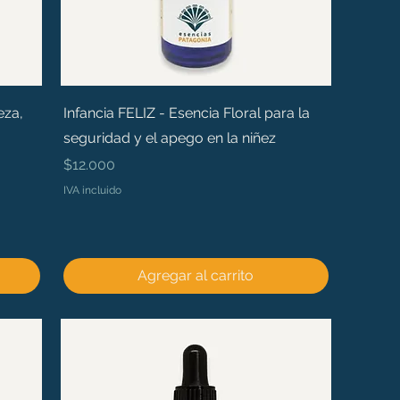
eza,
Infancia FELIZ - Esencia Floral para la
seguridad y el apego en la niñez
Precio
$12.000
IVA incluido
Agregar al carrito