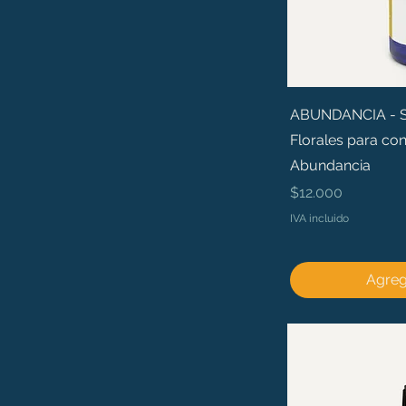
ABUNDANCIA - Sé 
Florales para con
Abundancia
Precio
$12.000
IVA incluido
Agrega