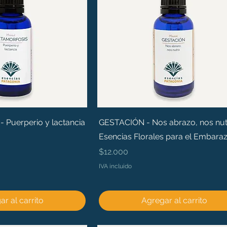
Puerperio y lactancia
GESTACIÓN - Nos abrazo, nos nut
Esencias Florales para el Embara
Precio
$12.000
IVA incluido
r al carrito
Agregar al carrito