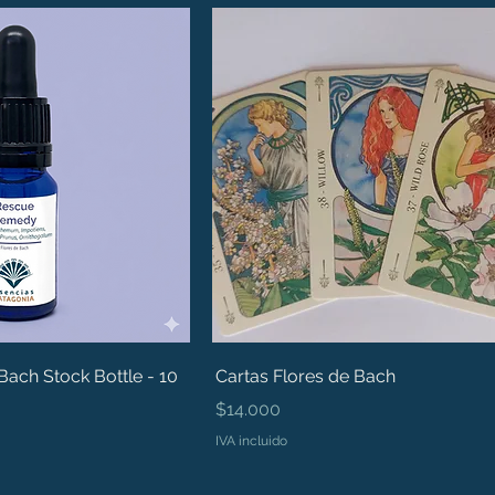
ach Stock Bottle - 10
Cartas Flores de Bach
Precio
$14.000
IVA incluido