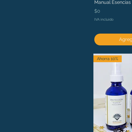
Manual Esencias 
Precio
$0
IVA incluido
Agrega
Ahorra 10%