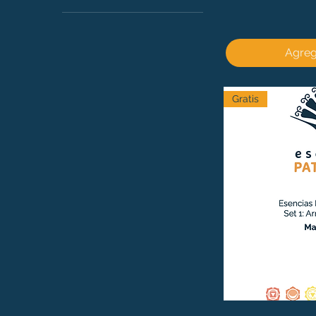
1º Chakra
2º Chakra
3º Chakra
Agrega
4º Chakra
5º Chakra
6º Chakra
Gratis
7º Chakra
Miedo
Soledad
Hiper sensibilidad a
influencias
Incertidumbre
Falta de interés por el
presente
Preocupación excesiva
por otros
Desaliento y
desesperación