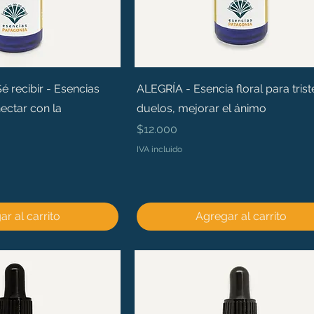
recibir - Esencias
ALEGRÍA - Esencia floral para trist
ectar con la
duelos, mejorar el ánimo
Precio
$12.000
IVA incluido
r al carrito
Agregar al carrito