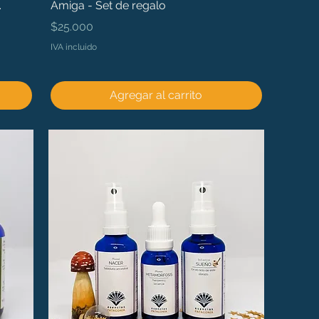
.
Amiga - Set de regalo
Precio
$25.000
IVA incluido
Agregar al carrito