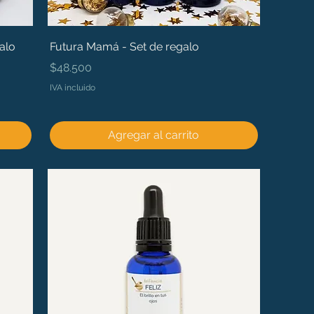
alo
Futura Mamá - Set de regalo
Precio
$48.500
IVA incluido
Agregar al carrito