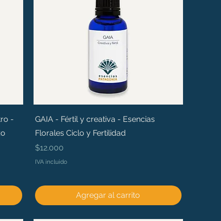
ro -
GAIA - Fértil y creativa - Esencias
zo
Florales Ciclo y Fertilidad
Precio
$12.000
IVA incluido
Agregar al carrito