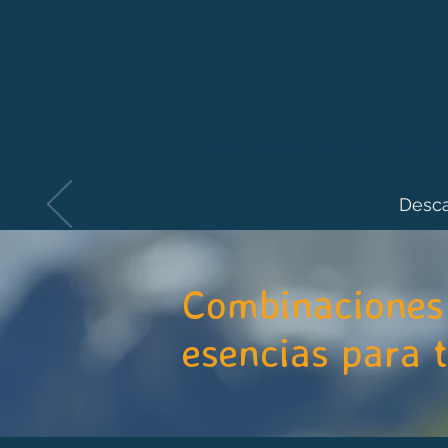
Inicio
Somos
Cursos
Tienda
Desca
Combinaciones 
esencias para 