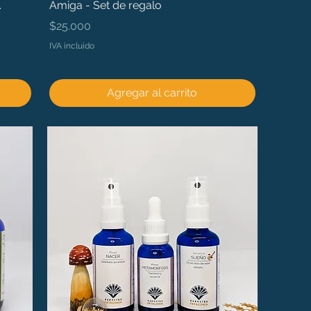
.
Amiga - Set de regalo
Precio
$25.000
IVA incluido
Agregar al carrito