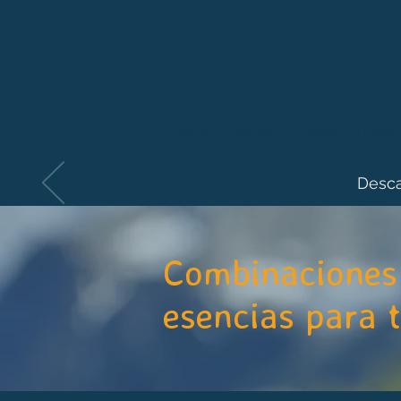
Inicio
Somos
Cursos
Tienda
Desca
Combinaciones 
esencias para 