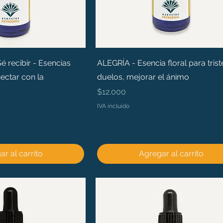
recibir - Esencias
ALEGRÍA - Esencia floral para trist
ectar con la
duelos, mejorar el ánimo
Precio
$12.000
IVA incluido
r al carrito
Agregar al carrito