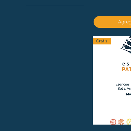
1º Chakra
2º Chakra
3º Chakra
Agrega
4º Chakra
5º Chakra
6º Chakra
Gratis
7º Chakra
Miedo
Soledad
Hiper sensibilidad a
influencias
Incertidumbre
Falta de interés por el
presente
Preocupación excesiva
por otros
Desaliento y
desesperación