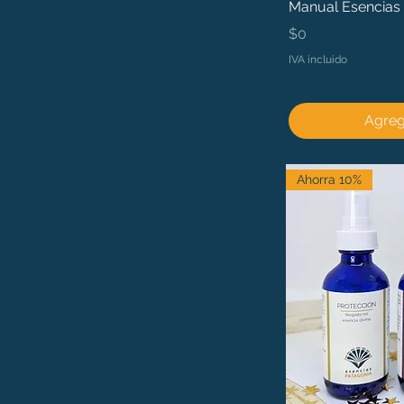
Manual Esencias 
Precio
$0
IVA incluido
Agrega
Ahorra 10%