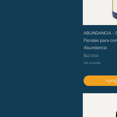
ABUNDANCIA - Sé 
Florales para con
Abundancia
Precio
$12.000
IVA incluido
Agrega