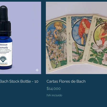
ach Stock Bottle - 10
Cartas Flores de Bach
Precio
$14.000
IVA incluido