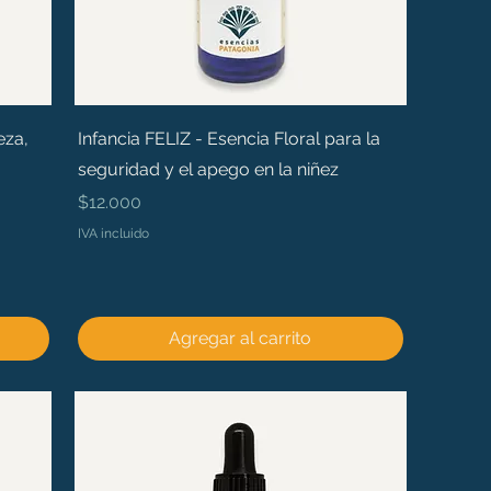
eza,
Infancia FELIZ - Esencia Floral para la
seguridad y el apego en la niñez
Precio
$12.000
IVA incluido
Agregar al carrito