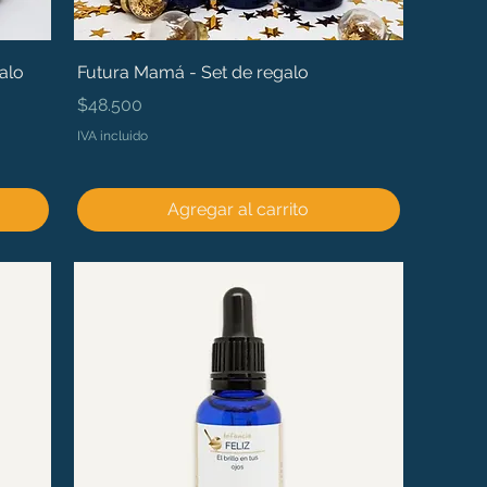
alo
Futura Mamá - Set de regalo
Precio
$48.500
IVA incluido
Agregar al carrito