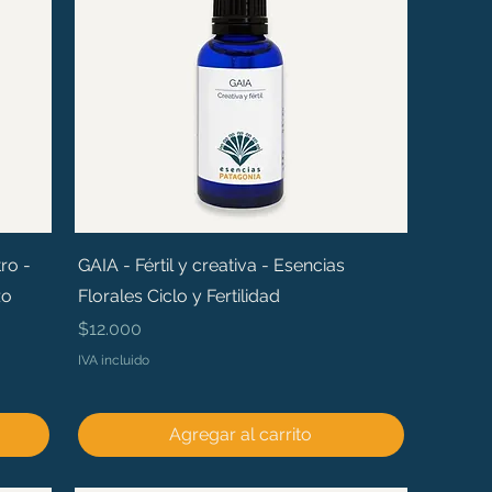
ro -
GAIA - Fértil y creativa - Esencias
zo
Florales Ciclo y Fertilidad
Precio
$12.000
IVA incluido
Agregar al carrito