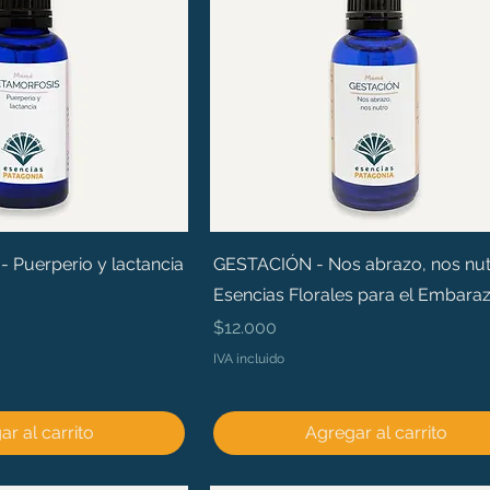
Puerperio y lactancia
GESTACIÓN - Nos abrazo, nos nut
Esencias Florales para el Embara
Precio
$12.000
IVA incluido
r al carrito
Agregar al carrito