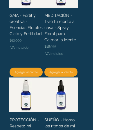
GAIA - Fértil y
MEDITACIÓN -
creativa -
Trae tu mente a
Esencias Florales
casa - Spray
Ciclo y Fertilidad
Floral para
Calmar la Mente
Precio
$12.000
Precio
$18.975
IVA incluido
IVA incluido
Agregar al carrito
Agregar al carrito
PROTECCIÓN -
SUEÑO - Honro
Respeto mi
los ritmos de mi