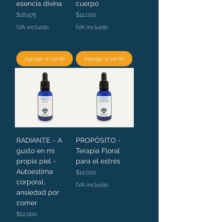
esencia divina
cuerpo
Precio
Precio
$18.975
$12.000
IVA incluido
IVA incluido
Agregar al carrito
Agregar al carrito
RADIANTE - A
PROPÓSITO -
gusto en mi
Terapia Floral
propia piel -
para el estrés
Autoestima
Precio
$12.000
corporal,
IVA incluido
ansiedad por
comer
Precio
$12.000