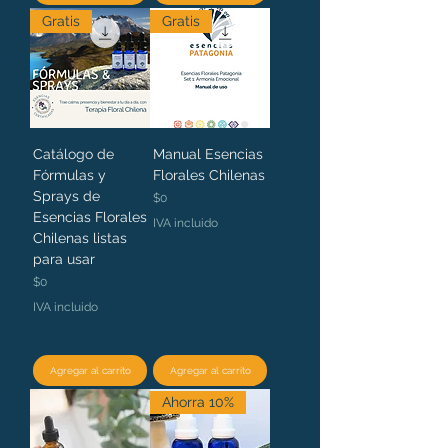
Gratis
Gratis
Catálogo de
Manual Esencias
Fórmulas y
Florales Chilenas
Sprays de
Precio
$0
Esencias Florales
IVA incluido
Chilenas listas
para usar
Precio
$0
IVA incluido
Agregar al carrito
Agregar al carrito
Ahorra 10%