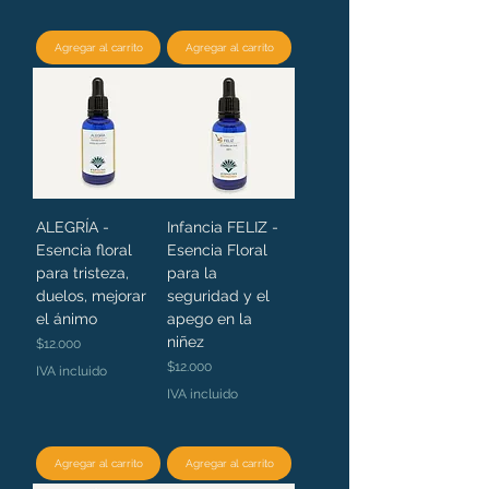
Agregar al carrito
Agregar al carrito
ALEGRÍA -
Infancia FELIZ -
Esencia floral
Esencia Floral
para tristeza,
para la
duelos, mejorar
seguridad y el
el ánimo
apego en la
niñez
Precio
$12.000
Precio
$12.000
IVA incluido
IVA incluido
Agregar al carrito
Agregar al carrito