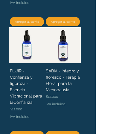
IVA incluido
Agregar al carrito
Agregar al carrito
FLUIR -
SABIA - Integro y
Confianza y
florezco - Terapia
ligereza -
Floral para la
Esencia
Menopausia
Vibracional para
Precio
$12.000
laConfianza
IVA incluido
Precio
$12.000
IVA incluido