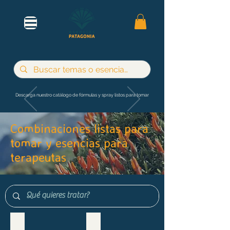
Descarga nuestro catálogo de fórmulas y spray listos para tomar
Combinaciones listas para
tomar y esencias para
terapeutas
Maternidad e infancia
Adultos y jóvenes