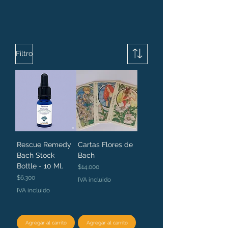
Filtro
Rescue Remedy
Cartas Flores de
Bach Stock
Bach
Bottle - 10 Ml.
Precio
$14.000
Precio
$6.300
IVA incluido
IVA incluido
Agregar al carrito
Agregar al carrito