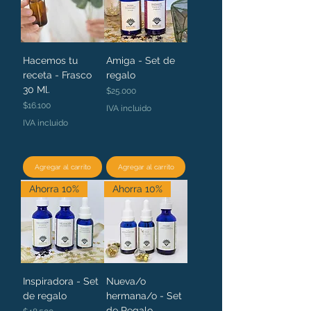
Hacemos tu
Amiga - Set de
receta - Frasco
regalo
30 Ml.
Precio
$25.000
Precio
$16.100
IVA incluido
IVA incluido
Agregar al carrito
Agregar al carrito
Ahorra 10%
Ahorra 10%
Inspiradora - Set
Nueva/o
de regalo
hermana/o - Set
de Regalo
Precio