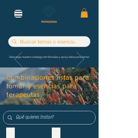
Descarga nuestro catálogo de fórmulas y spray listos para tomar
Combinaciones listas para
tomar y esencias para
terapeutas
Maternidad e infancia
Adultos y jóvenes