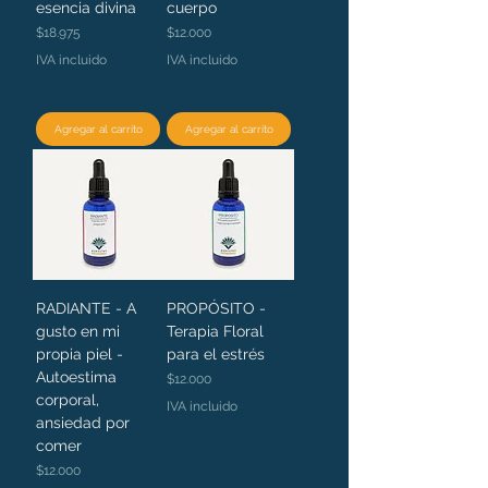
esencia divina
cuerpo
Precio
Precio
$18.975
$12.000
IVA incluido
IVA incluido
Agregar al carrito
Agregar al carrito
RADIANTE - A
PROPÓSITO -
gusto en mi
Terapia Floral
propia piel -
para el estrés
Autoestima
Precio
$12.000
corporal,
IVA incluido
ansiedad por
comer
Precio
$12.000