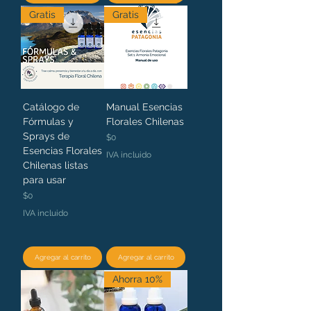
Gratis
Gratis
Catálogo de
Manual Esencias
Fórmulas y
Florales Chilenas
Sprays de
Precio
$0
Esencias Florales
IVA incluido
Chilenas listas
para usar
Precio
$0
IVA incluido
Agregar al carrito
Agregar al carrito
Ahorra 10%