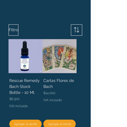
Filtro
Rescue Remedy
Cartas Flores de
Bach Stock
Bach
Bottle - 10 Ml.
Precio
$14.000
Precio
$6.300
IVA incluido
IVA incluido
Agregar al carrito
Agregar al carrito