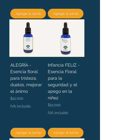
Agregar al carrito
Agregar al carrito
ALEGRÍA -
Infancia FELIZ -
Esencia floral
Esencia Floral
para tristeza,
para la
duelos, mejorar
seguridad y el
el ánimo
apego en la
niñez
Precio
$12.000
Precio
$12.000
IVA incluido
IVA incluido
Agregar al carrito
Agregar al carrito