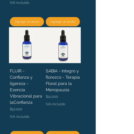
IVA incluido
Agregar al carrito
Agregar al carrito
FLUIR -
SABIA - Integro y
Confianza y
florezco - Terapia
ligereza -
Floral para la
Esencia
Menopausia
Vibracional para
Precio
$12.000
laConfianza
IVA incluido
Precio
$12.000
IVA incluido