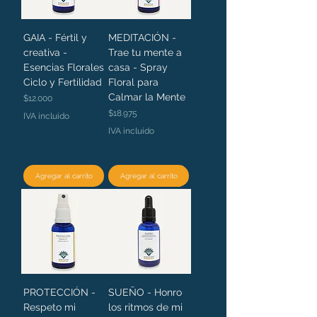
GAIA - Fértil y
MEDITACIÓN -
creativa -
Trae tu mente a
Esencias Florales
casa - Spray
Ciclo y Fertilidad
Floral para
Calmar la Mente
Precio
$12.000
Precio
$18.975
IVA incluido
IVA incluido
Agregar al carrito
Agregar al carrito
PROTECCIÓN -
SUEÑO - Honro
Respeto mi
los ritmos de mi