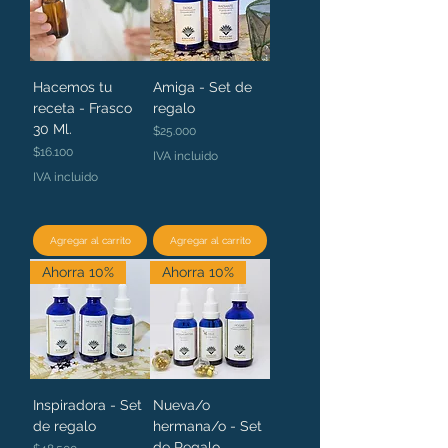
Hacemos tu
Amiga - Set de
receta - Frasco
regalo
30 Ml.
Precio
$25.000
Precio
$16.100
IVA incluido
IVA incluido
Agregar al carrito
Agregar al carrito
Ahorra 10%
Ahorra 10%
Inspiradora - Set
Nueva/o
de regalo
hermana/o - Set
de Regalo
Precio