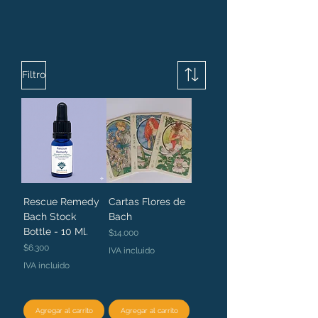
Filtro
Rescue Remedy
Cartas Flores de
Bach Stock
Bach
Bottle - 10 Ml.
Precio
$14.000
Precio
$6.300
IVA incluido
IVA incluido
Agregar al carrito
Agregar al carrito