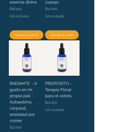
esencia divina
cuerpo
Precio
Precio
$18.975
$12.000
IVA incluido
IVA incluido
Agregar al carrito
Agregar al carrito
RADIANTE - A
PROPÓSITO -
gusto en mi
Terapia Floral
propia piel -
para el estrés
Autoestima
Precio
$12.000
corporal,
IVA incluido
ansiedad por
comer
Precio
$12.000