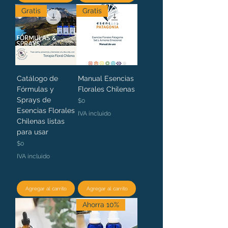
Gratis
Gratis
Catálogo de
Manual Esencias
Fórmulas y
Florales Chilenas
Sprays de
Precio
$0
Esencias Florales
IVA incluido
Chilenas listas
para usar
Precio
$0
IVA incluido
Agregar al carrito
Agregar al carrito
Ahorra 10%