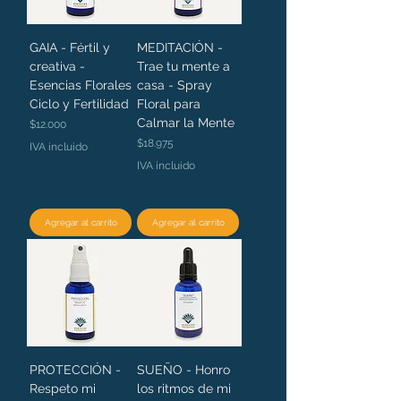
GAIA - Fértil y
MEDITACIÓN -
creativa -
Trae tu mente a
Esencias Florales
casa - Spray
Ciclo y Fertilidad
Floral para
Calmar la Mente
Precio
$12.000
Precio
$18.975
IVA incluido
IVA incluido
Agregar al carrito
Agregar al carrito
PROTECCIÓN -
SUEÑO - Honro
Respeto mi
los ritmos de mi