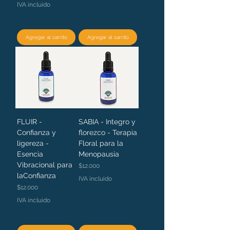
IVA incluido
Agregar al carrito
Agregar al carrito
FLUIR -
SABIA - Integro y
Confianza y
florezco - Terapia
ligereza -
Floral para la
Esencia
Menopausia
Vibracional para
Precio
$12.000
laConfianza
IVA incluido
Precio
$12.000
IVA incluido