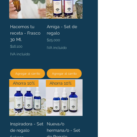
Hacemos tu
Amiga - Set de
receta - Frasco
regalo
30 Ml.
Precio
$25.000
Precio
$16.100
IVA incluido
IVA incluido
Agregar al carrito
Agregar al carrito
Ahorra 10%
Ahorra 10%
Inspiradora - Set
Nueva/o
de regalo
hermana/o - Set
de Regalo
Precio