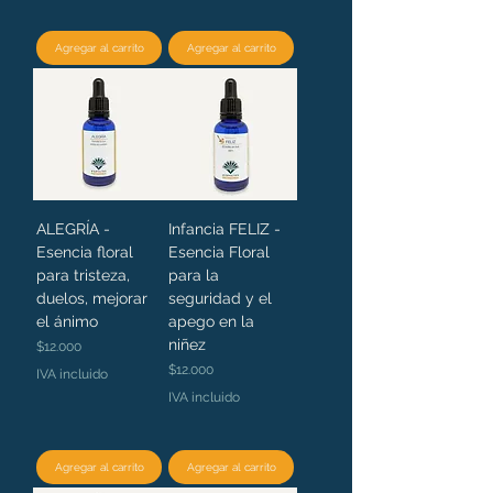
Agregar al carrito
Agregar al carrito
ALEGRÍA -
Infancia FELIZ -
Esencia floral
Esencia Floral
para tristeza,
para la
duelos, mejorar
seguridad y el
el ánimo
apego en la
niñez
Precio
$12.000
Precio
$12.000
IVA incluido
IVA incluido
Agregar al carrito
Agregar al carrito