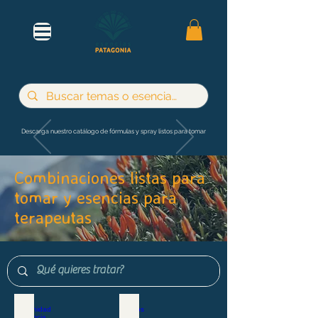
Descarga nuestro catálogo de fórmulas y spray listos para tomar
Combinaciones listas para
tomar y esencias para
terapeutas
Maternidad e infancia
Adultos y jóvenes