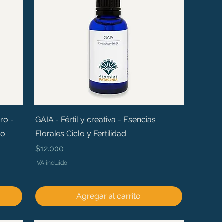
ro -
GAIA - Fértil y creativa - Esencias
zo
Florales Ciclo y Fertilidad
Precio
$12.000
IVA incluido
Agregar al carrito