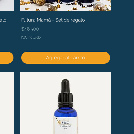
alo
Futura Mamá - Set de regalo
Precio
$48.500
IVA incluido
Agregar al carrito