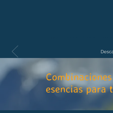
Inicio
Somos
Cursos
Tienda
Desca
Combinaciones 
esencias para 