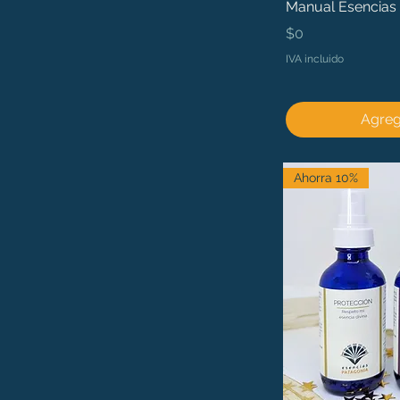
Manual Esencias 
Precio
$0
IVA incluido
Agrega
Ahorra 10%