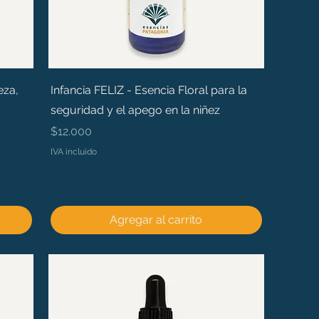
eza,
Infancia FELIZ - Esencia Floral para la
seguridad y el apego en la niñez
Precio
$12.000
IVA incluido
Agregar al carrito