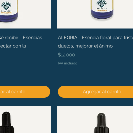
recibir - Esencias
ALEGRÍA - Esencia floral para trist
ectar con la
duelos, mejorar el ánimo
Precio
$12.000
IVA incluido
r al carrito
Agregar al carrito