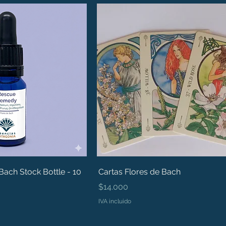
ach Stock Bottle - 10
Cartas Flores de Bach
Precio
$14.000
IVA incluido