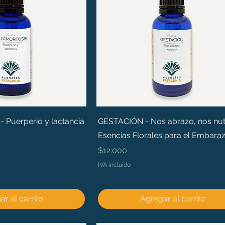
Puerperio y lactancia
GESTACIÓN - Nos abrazo, nos nut
Esencias Florales para el Embara
Precio
$12.000
IVA incluido
r al carrito
Agregar al carrito