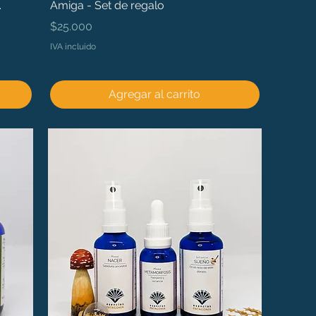
.
Amiga - Set de regalo
Precio
$25.000
IVA incluido
Agregar al carrito