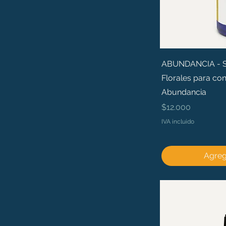
ABUNDANCIA - Sé 
Florales para con
Abundancia
Precio
$12.000
IVA incluido
Agrega