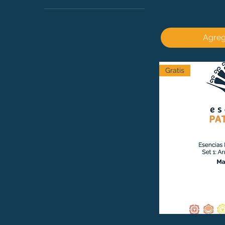
1º Chakra
2º Chakra
3º Chakra
Agrega
4º Chakra
5º Chakra
6º Chakra
Gratis
7º Chakra
Miedo
Soledad
Hiper sensibilidad a
influencias
Incertidumbre
Falta de interés por el
presente
Preocupación excesiva
por otros
Desaliento y
desesperación