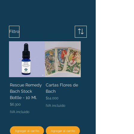
Filtro
Rescue Remedy
Cartas Flores de
Bach Stock
Bach
Bottle - 10 Ml.
Precio
$14.000
Precio
$6.300
IVA incluido
IVA incluido
Agregar al carrito
Agregar al carrito