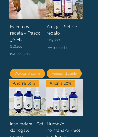
Hacemos tu
Amiga - Set de
receta - Frasco
regalo
30 Ml.
Precio
$25.000
Precio
$16.100
IVA incluido
IVA incluido
Agregar al carrito
Agregar al carrito
Ahorra 10%
Ahorra 10%
Inspiradora - Set
Nueva/o
de regalo
hermana/o - Set
de Regalo
Precio