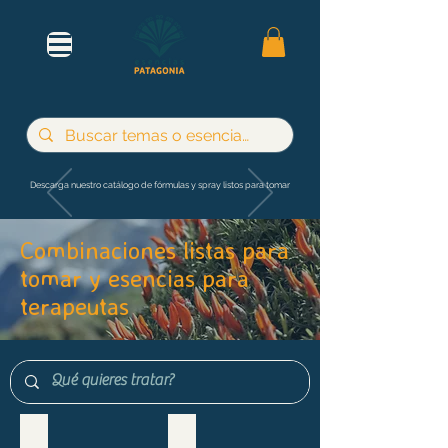
Descarga nuestro catálogo de fórmulas y spray listos para tomar
Combinaciones listas para
tomar y esencias para
terapeutas
Maternidad e infancia
Adultos y jóvenes