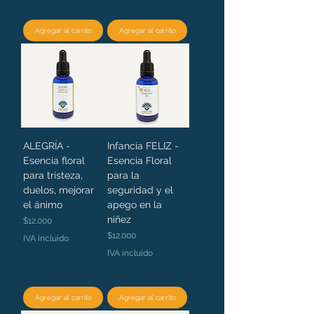
Agregar al carrito
Agregar al carrito
ALEGRÍA -
Infancia FELIZ -
Esencia floral
Esencia Floral
para tristeza,
para la
duelos, mejorar
seguridad y el
el ánimo
apego en la
niñez
Precio
$12.000
Precio
$12.000
IVA incluido
IVA incluido
Agregar al carrito
Agregar al carrito