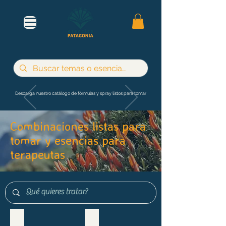
Descarga nuestro catálogo de fórmulas y spray listos para tomar
Combinaciones listas para
tomar y esencias para
terapeutas
Maternidad e infancia
Adultos y jóvenes