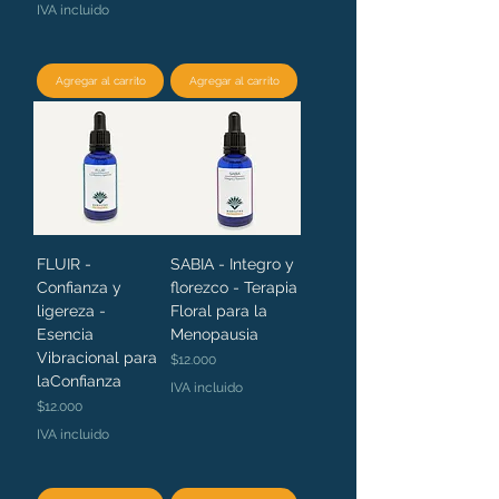
IVA incluido
Agregar al carrito
Agregar al carrito
FLUIR -
SABIA - Integro y
Confianza y
florezco - Terapia
ligereza -
Floral para la
Esencia
Menopausia
Vibracional para
Precio
$12.000
laConfianza
IVA incluido
Precio
$12.000
IVA incluido