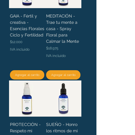
GAIA - Fértil y
MEDITACIÓN -
creativa -
Trae tu mente a
Esencias Florales
casa - Spray
Ciclo y Fertilidad
Floral para
Calmar la Mente
Precio
$12.000
Precio
$18.975
IVA incluido
IVA incluido
Agregar al carrito
Agregar al carrito
PROTECCIÓN -
SUEÑO - Honro
Respeto mi
los ritmos de mi