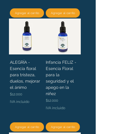
Agregar al carrito
Agregar al carrito
ALEGRÍA -
Infancia FELIZ -
Esencia floral
Esencia Floral
para tristeza,
para la
duelos, mejorar
seguridad y el
el ánimo
apego en la
niñez
Precio
$12.000
Precio
$12.000
IVA incluido
IVA incluido
Agregar al carrito
Agregar al carrito