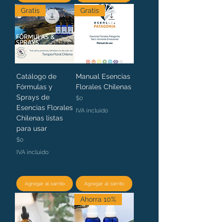
Gratis
Gratis
Catálogo de
Manual Esencias
Fórmulas y
Florales Chilenas
Sprays de
Precio
$0
Esencias Florales
IVA incluido
Chilenas listas
para usar
Precio
$0
IVA incluido
Agregar al carrito
Agregar al carrito
Ahorra 10%