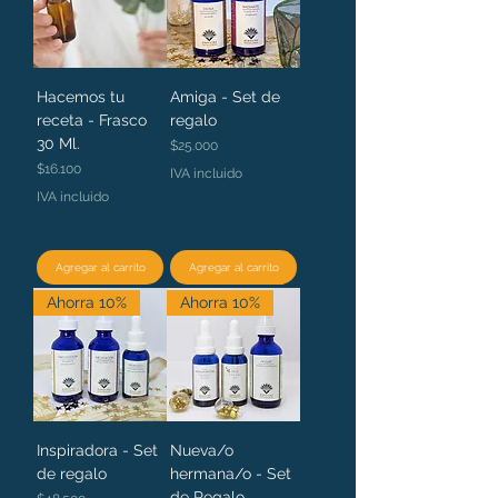
Hacemos tu
Amiga - Set de
receta - Frasco
regalo
30 Ml.
Precio
$25.000
Precio
$16.100
IVA incluido
IVA incluido
Agregar al carrito
Agregar al carrito
Ahorra 10%
Ahorra 10%
Inspiradora - Set
Nueva/o
de regalo
hermana/o - Set
de Regalo
Precio