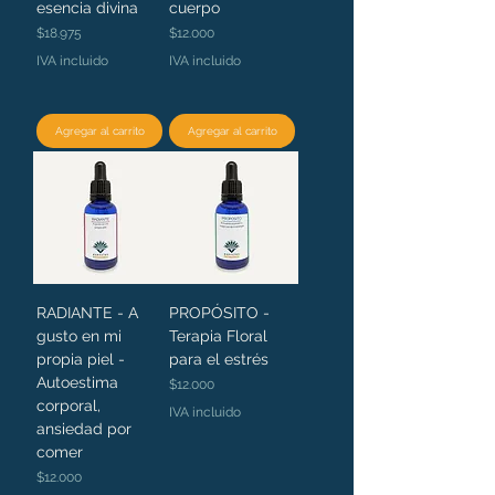
esencia divina
cuerpo
Precio
Precio
$18.975
$12.000
IVA incluido
IVA incluido
Agregar al carrito
Agregar al carrito
RADIANTE - A
PROPÓSITO -
gusto en mi
Terapia Floral
propia piel -
para el estrés
Autoestima
Precio
$12.000
corporal,
IVA incluido
ansiedad por
comer
Precio
$12.000