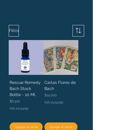
Filtro
Rescue Remedy
Cartas Flores de
Bach Stock
Bach
Bottle - 10 Ml.
Precio
$14.000
Precio
$6.300
IVA incluido
IVA incluido
Agregar al carrito
Agregar al carrito