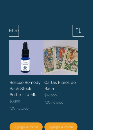
Filtro
Rescue Remedy
Cartas Flores de
Bach Stock
Bach
Bottle - 10 Ml.
Precio
$14.000
Precio
$6.300
IVA incluido
IVA incluido
Agregar al carrito
Agregar al carrito