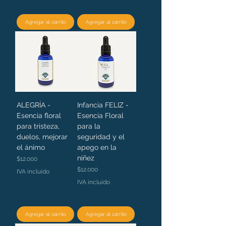
Agregar al carrito
Agregar al carrito
ALEGRÍA -
Infancia FELIZ -
Esencia floral
Esencia Floral
para tristeza,
para la
duelos, mejorar
seguridad y el
el ánimo
apego en la
niñez
Precio
$12.000
Precio
$12.000
IVA incluido
IVA incluido
Agregar al carrito
Agregar al carrito