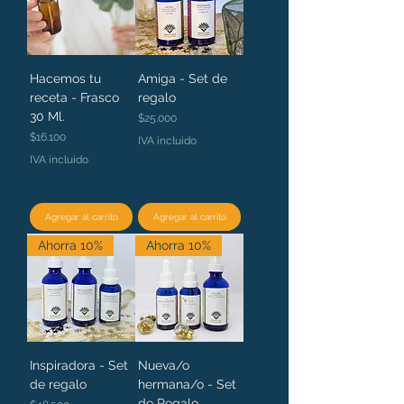
Hacemos tu
Amiga - Set de
receta - Frasco
regalo
30 Ml.
Precio
$25.000
Precio
$16.100
IVA incluido
IVA incluido
Agregar al carrito
Agregar al carrito
Ahorra 10%
Ahorra 10%
Inspiradora - Set
Nueva/o
de regalo
hermana/o - Set
de Regalo
Precio