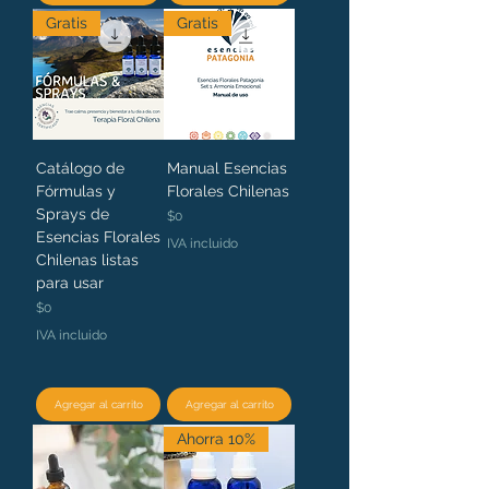
Gratis
Gratis
Catálogo de
Manual Esencias
Fórmulas y
Florales Chilenas
Sprays de
Precio
$0
Esencias Florales
IVA incluido
Chilenas listas
para usar
Precio
$0
IVA incluido
Agregar al carrito
Agregar al carrito
Ahorra 10%