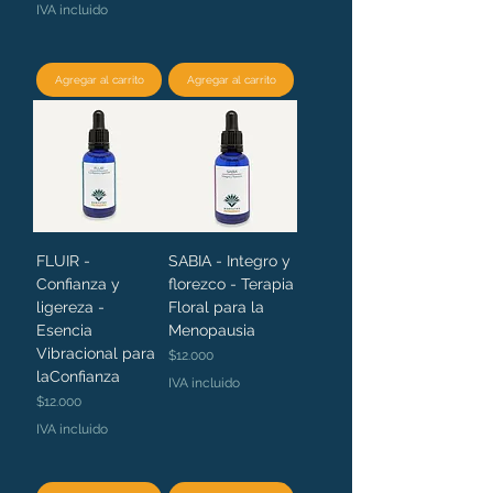
IVA incluido
Agregar al carrito
Agregar al carrito
FLUIR -
SABIA - Integro y
Confianza y
florezco - Terapia
ligereza -
Floral para la
Esencia
Menopausia
Vibracional para
Precio
$12.000
laConfianza
IVA incluido
Precio
$12.000
IVA incluido