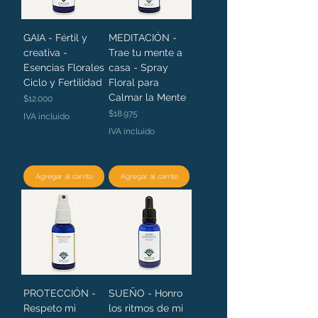
GAIA - Fértil y
MEDITACIÓN -
creativa -
Trae tu mente a
Esencias Florales
casa - Spray
Ciclo y Fertilidad
Floral para
Calmar la Mente
Precio
$12.000
Precio
$18.975
IVA incluido
IVA incluido
Agregar al carrito
Agregar al carrito
PROTECCIÓN -
SUEÑO - Honro
Respeto mi
los ritmos de mi