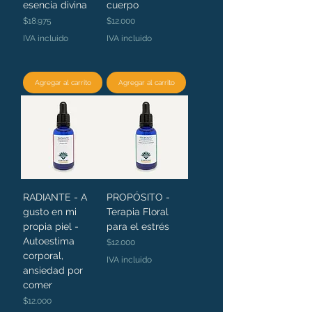
esencia divina
cuerpo
Precio
Precio
$18.975
$12.000
IVA incluido
IVA incluido
Agregar al carrito
Agregar al carrito
RADIANTE - A
PROPÓSITO -
gusto en mi
Terapia Floral
propia piel -
para el estrés
Autoestima
Precio
$12.000
corporal,
IVA incluido
ansiedad por
comer
Precio
$12.000