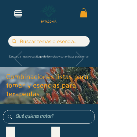
Descarga nuestro catálogo de fórmulas y spray listos para tomar
Combinaciones listas para
tomar y esencias para
terapeutas
Maternidad e infancia
Adultos y jóvenes